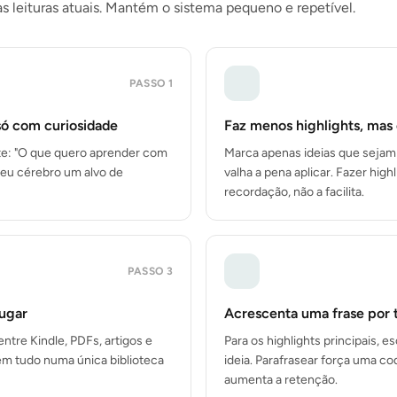
 leituras atuais. Mantém o sistema pequeno e repetível.
PASSO
1
só com curiosidade
Faz menos highlights, mas
e: "O que quero aprender com
Marca apenas ideias que sejam
teu cérebro um alvo de
valha a pena aplicar. Fazer highl
recordação, não a facilita.
PASSO
3
lugar
Acrescenta uma frase por t
entre Kindle, PDFs, artigos e
Para os highlights principais, e
ém tudo numa única biblioteca
ideia. Parafrasear força uma co
aumenta a retenção.