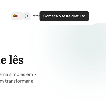
Começa o teste gratuito
🇵🇹
PT
Entrar
e lês
tema simples em 7
sem transformar a