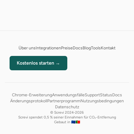
Über uns
Integrationen
Preise
Docs
Blog
Tools
Kontakt
Kostenlos starten →
Chrome-Erweiterung
Anwendungsfälle
Support
Status
Docs
Änderungsprotokoll
Partnerprogramm
Nutzungsbedingungen
Datenschutz
© Screvi 2024-2026
Screvi spendet 0,5 % seiner Einnahmen für CO₂-Entfernung
Gebaut in 🇪🇺🇵🇹