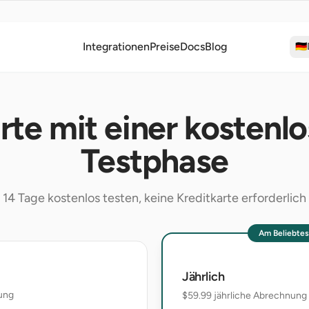
Integrationen
Preise
Docs
Blog
🇩🇪
rte mit einer kostenl
Testphase
14 Tage kostenlos testen, keine Kreditkarte erforderlich
Am Beliebte
Jährlich
ung
$59.99
jährliche Abrechnung