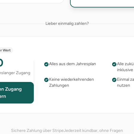
Lieber einmalig zahlen?
r Wert
0
Alles aus dem Jahresplan
Alle zuk
inklusive
enslanger Zugang
Keine wiederkehrenden
Einmal za
Zahlungen
nutzen
en Zugang
ern
Sichere Zahlung über Stripe
Jederzeit kündbar, ohne Fragen