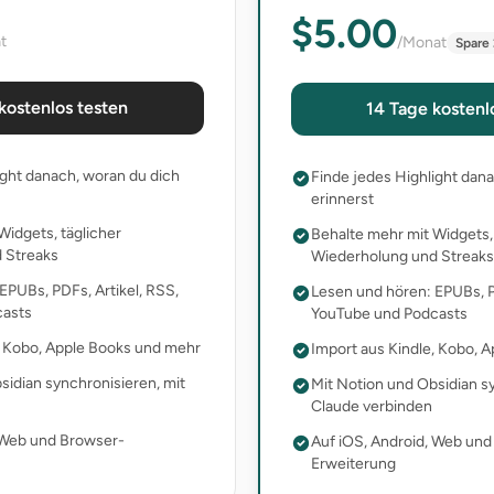
$5.00
t
/Monat
Spare
kostenlos testen
14 Tage kostenl
ight danach, woran du dich
Finde jedes Highlight dan
erinnerst
Widgets, täglicher
Behalte mehr mit Widgets, 
 Streaks
Wiederholung und Streaks
EPUBs, PDFs, Artikel, RSS,
Lesen und hören: EPUBs, P
casts
YouTube und Podcasts
, Kobo, Apple Books und mehr
Import aus Kindle, Kobo, 
sidian synchronisieren, mit
Mit Notion und Obsidian s
Claude verbinden
 Web und Browser-
Auf iOS, Android, Web un
Erweiterung