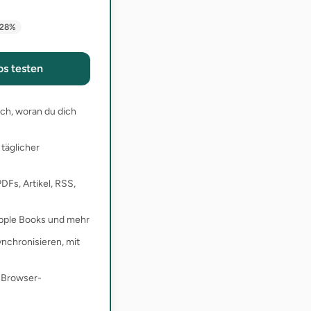
28
%
os testen
ach, woran du dich
täglicher
DFs, Artikel, RSS,
Apple Books und mehr
ynchronisieren, mit
d Browser-