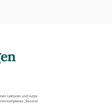
gen
einen Lektüren und nutze
teres komplexes „Second