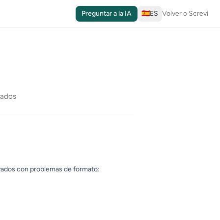
Preguntar a la IA
🇪🇸
ES
Volver o Screvi
yados
ayados con problemas de formato: