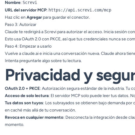
Nombre
:
Screvi
URL del servidor MCP
:
https://api.screvi.com/mcp
Haz clic en
Agregar
para guardar el conector.
Paso 3: Autorizar
Claude te redirigirá a Screvi para autorizar el acceso. Inicia sesión c
Esto usa OAuth 2.0 con PKCE, así que tus credenciales nunca se co
Paso 4: Empezar a usarlo
Vuelve a
claude.ai
e inicia una conversación nueva. Claude ahora tien
Intenta preguntarle algo sobre tu lectura.
Privacidad y segu
OAuth 2.0 + PKCE
: Autorización segura estándar de la industria. Tu
Acceso de solo lectura
: El servidor MCP solo puede leer tus datos. No
Tus datos son tuyos
: Los subrayados se obtienen bajo demanda por c
en caché más allá de tu conversación.
Revoca en cualquier momento
: Desconecta la integración desde
cla
momento.