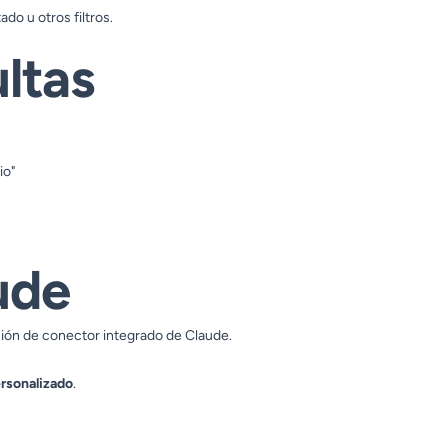
ado u otros filtros.
ltas
io"
ude
ción de conector integrado de Claude.
rsonalizado
.