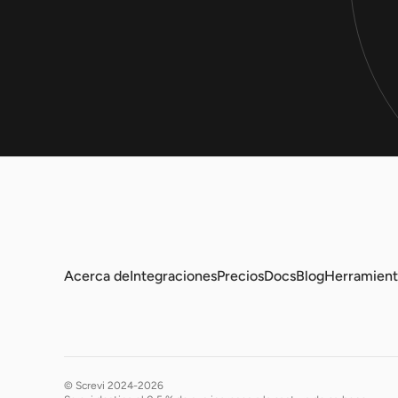
Acerca de
Integraciones
Precios
Docs
Blog
Herramient
© Screvi 2024-2026