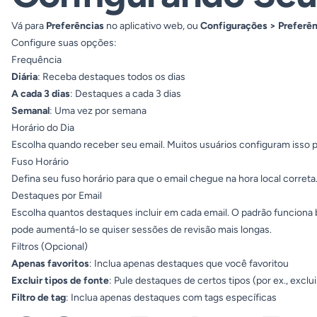
Vá para
Preferências
no aplicativo web, ou
Configurações > Preferên
Configure suas opções:
Frequência
Diária
: Receba destaques todos os dias
A cada 3 dias
: Destaques a cada 3 dias
Semanal
: Uma vez por semana
Horário do Dia
Escolha quando receber seu email. Muitos usuários configuram isso par
Fuso Horário
Defina seu fuso horário para que o email chegue na hora local correta
Destaques por Email
Escolha quantos destaques incluir em cada email. O padrão funciona 
pode aumentá-lo se quiser sessões de revisão mais longas.
Filtros (Opcional)
Apenas favoritos
: Inclua apenas destaques que você favoritou
Excluir tipos de fonte
: Pule destaques de certos tipos (por ex., exclu
Filtro de tag
: Inclua apenas destaques com tags específicas