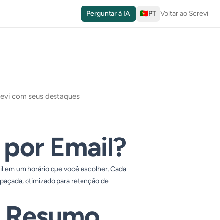
Perguntar à IA
🇵🇹
PT
Voltar ao Screvi
crevi com seus destaques
 por Email?
il em um horário que você escolher. Cada
paçada, otimizado para retenção de
u Resumo